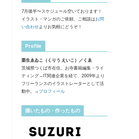
7月後半〜スケジュール空いております！
イラスト・マンガのご依頼、ご相談は
お問
い合わせ
よりお気軽にどうぞ！
Profile
栗生ゑゐこ（くりう えいこ）／くゑ
茨城県つくば市在住。お寺書籍編集・ライ
ティング→IT関連企業を経て、2009年より
フリーランスのイラストレーターとして活
動中。→
プロフィール
描いたもの・作ったもの