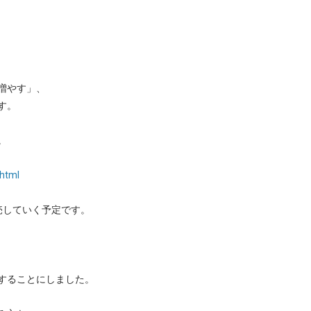
増やす」、
す。
、
。
.html
売していく予定です。
することにしました。