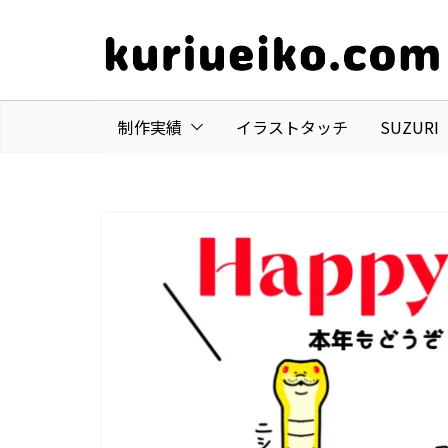
コ
ン
テ
ン
ツ
制作実績
イラストタッチ
SUZUR
へ
ス
キ
ッ
プ