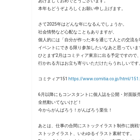
あけましておめでとうございます。
本年もどうぞよろしくお願い申し上げます。
さて2025年はどんな年になるんでしょうか。
社会情勢など心配なこともありますが、
個人的には「自分が作った本を通じて人との交流を
イベントにできる限り参加したいなあと思っていま
ひとまず2月はコミティア東京に出る予定ですので
行かれる方はお立ち寄りいただけたらうれしいです
コミティア151
https://www.comitia.co.jp/html/151
6月以降にもコンスタントに個人誌を公開・対面販
全然動いてないけど！
今からがんばろう！がんばろう栗生！
あとは、仕事の合間にストックイラスト制作に挑戦
ストックイラスト、いわゆるイラスト素材です。