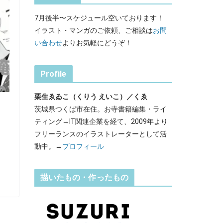
7月後半〜スケジュール空いております！
イラスト・マンガのご依頼、ご相談は
お問
い合わせ
よりお気軽にどうぞ！
Profile
栗生ゑゐこ（くりう えいこ）／くゑ
茨城県つくば市在住。お寺書籍編集・ライ
ティング→IT関連企業を経て、2009年より
フリーランスのイラストレーターとして活
動中。→
プロフィール
描いたもの・作ったもの