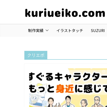
コ
ン
テ
ン
ツ
制作実績
イラストタッチ
SUZUR
へ
ス
キ
クリエポ
ッ
プ