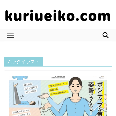
コ
ン
テ
ン
ツ
へ
ス
キ
ッ
ムックイラスト
プ