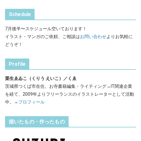
Schedule
7月後半〜スケジュール空いております！
イラスト・マンガのご依頼、ご相談は
お問い合わせ
よりお気軽に
どうぞ！
Profile
栗生ゑゐこ（くりう えいこ）／くゑ
茨城県つくば市在住。お寺書籍編集・ライティング→IT関連企業
を経て、2009年よりフリーランスのイラストレーターとして活動
中。→
プロフィール
描いたもの・作ったもの