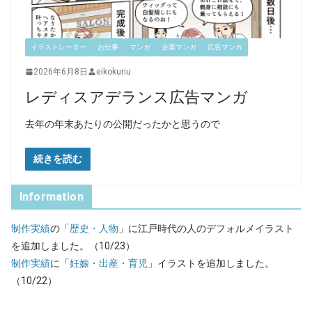
イラストレーター
お仕事
マンガ
企業マンガ
広告マンガ
2026年6月8日
eikokuriu
レディスアデランス広告マンガ
去年の年末あたりの公開だったかと思うので
続きを読む
Information
制作実績
の「
歴史・人物
」に江戸時代の人のデフォルメイラスト
を追加しました。（10/23）
制作実績
に「
妊娠・出産・育児
」イラストを追加しました。
（10/22）