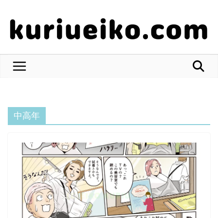
コ
ン
テ
ン
ツ
へ
ス
キ
ッ
中高年
プ