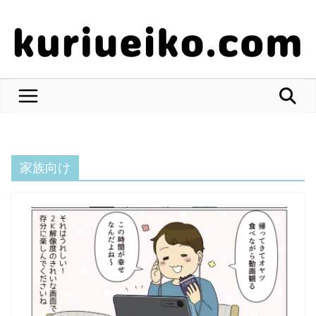
コ
ン
テ
ン
ツ
へ
ス
キ
ッ
家族向け
プ