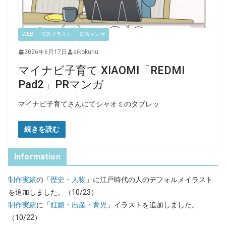
WEB
広告イラスト
広告マンガ
2026年6月17日
eikokuriu
マイナビ子育て XIAOMI「REDMI
Pad2」PRマンガ
マイナビ子育てさんにてシャオミのタブレッ
続きを読む
Information
制作実績
の「
歴史・人物
」に江戸時代の人のデフォルメイラスト
を追加しました。（10/23）
制作実績
に「
妊娠・出産・育児
」イラストを追加しました。
（10/22）