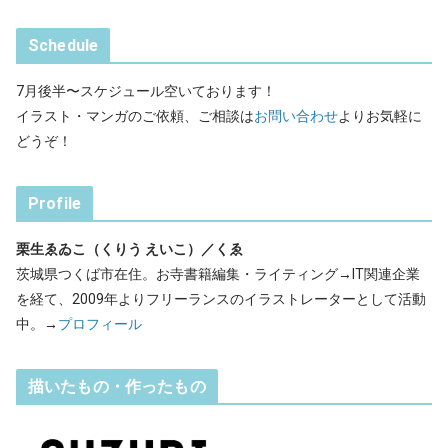
Schedule
7月後半〜スケジュール空いております！
イラスト・マンガのご依頼、ご相談は
お問い合わせ
よりお気軽に
どうぞ！
Profile
栗生ゑゐこ（くりう えいこ）／くゑ
茨城県つくば市在住。お寺書籍編集・ライティング→IT関連企業
を経て、2009年よりフリーランスのイラストレーターとして活動
中。→
プロフィール
描いたもの・作ったもの