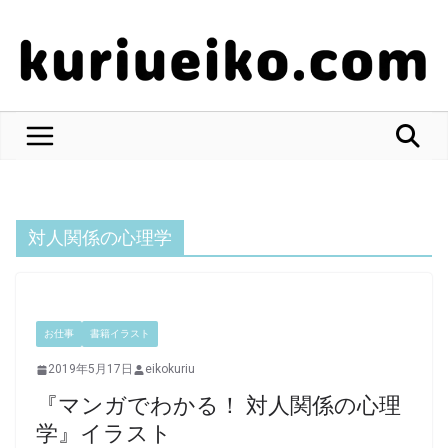
コ
ン
テ
ン
ツ
へ
ス
キ
ッ
対人関係の心理学
プ
お仕事
書籍イラスト
2019年5月17日
eikokuriu
『マンガでわかる！ 対人関係の心理
学』イラスト