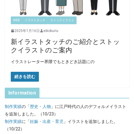
WEB
イラストタッチ
ストックイラスト
2025年1月16日
eikokuriu
新イラストタッチのご紹介とストッ
クイラストのご案内
イラストレーター界隈でもときどき話題にの
続きを読む
Information
制作実績
の「
歴史・人物
」に江戸時代の人のデフォルメイラスト
を追加しました。（10/23）
制作実績
に「
妊娠・出産・育児
」イラストを追加しました。
（10/22）