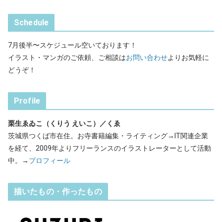
Schedule
7月後半〜スケジュール空いております！
イラスト・マンガのご依頼、ご相談は
お問い合わせ
よりお気軽に
どうぞ！
Profile
栗生ゑゐこ（くりう えいこ）／くゑ
茨城県つくば市在住。お寺書籍編集・ライティング→IT関連企業
を経て、2009年よりフリーランスのイラストレーターとして活動
中。→
プロフィール
描いたもの・作ったもの