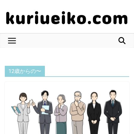
コ
ン
テ
ン
ツ
へ
ス
キ
ッ
12歳からの〜
プ