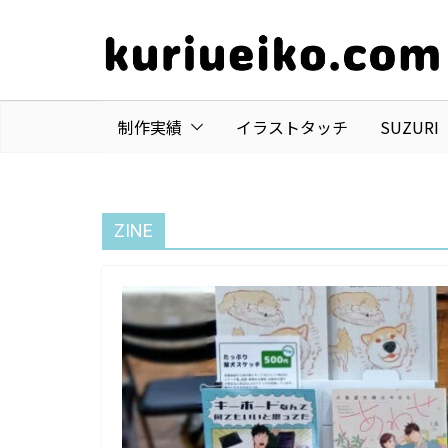
コ
ン
テ
ン
ツ
制作実績
イラストタッチ
SUZUR
へ
ス
キ
ZINE
ッ
プ