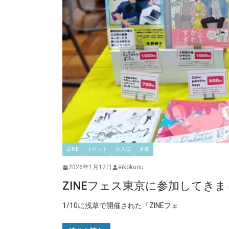
ZINE
イベント
同人誌
著書
2026年1月12日
eikokuriu
ZINEフェス東京に参加してき
1/10に浅草で開催された「ZINEフェ