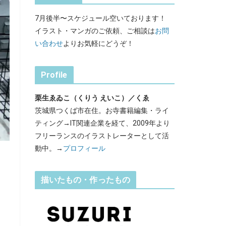
7月後半〜スケジュール空いております！
イラスト・マンガのご依頼、ご相談は
お問
い合わせ
よりお気軽にどうぞ！
Profile
栗生ゑゐこ（くりう えいこ）／くゑ
茨城県つくば市在住。お寺書籍編集・ライ
ティング→IT関連企業を経て、2009年より
フリーランスのイラストレーターとして活
動中。→
プロフィール
描いたもの・作ったもの